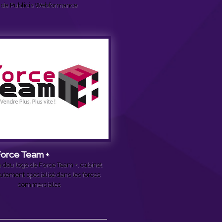
de Publicis Webformance
orce Team +
n deu logo de Force Team +, cabinet
utement spécialisé dans les forces
commerciales