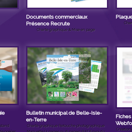
Documents commerciaux
Plaque
Présence Recrute
Char
Charte graphique & Mise en page
ie
Bulletin municipal de Belle-Isle-
Fiches 
en-Terre
Webfo
 stand
Charte graphique Retouche photographique
Création 
de poëles
Maquette (4 pages ou 8 pages) BAT Envoi du