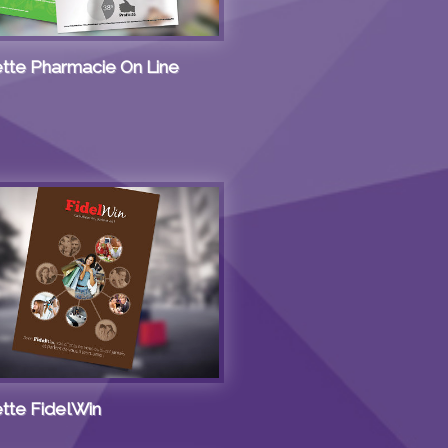
tte Pharmacie On Line
tte FidelWin