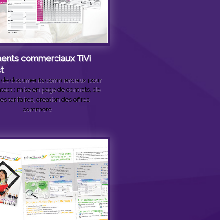
nts commerciaux TiVi
t
n de documents commerciaux pour
ntact : mise en page de contrats, de
les tarifaires, création des offres
commerc…