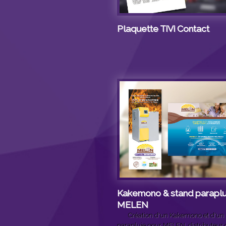
Plaquette TiVi Contact
Kakemono & stand paraplu
MELEN
Création d'un Kakemono et d'un
parapluie pour MELEN, distributeur 