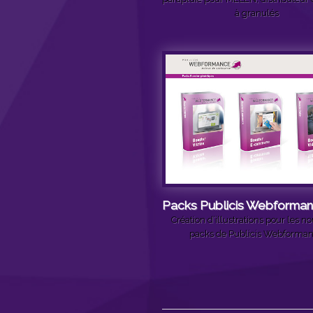
à granulés
Packs Publicis Webforma
Création d’illustrations pour les 
packs de Publicis Webforma