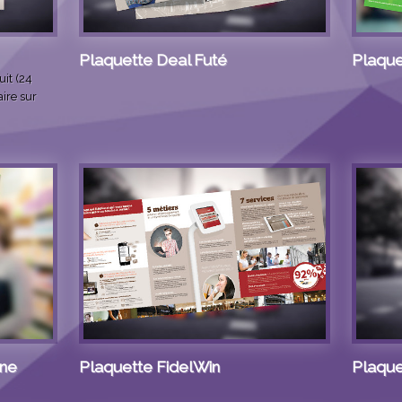
Plaquette Deal Futé
Plaque
it (24
ire sur
ine
Plaquette FidelWin
Plaque