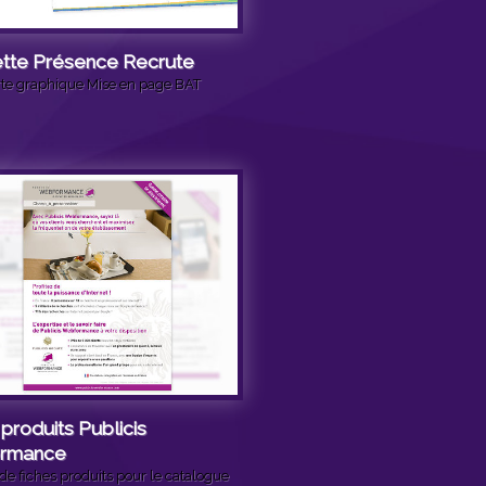
tte Présence Recrute
te graphique Mise en page BAT
produits Publicis
rmance
de fiches produits pour le catalogue