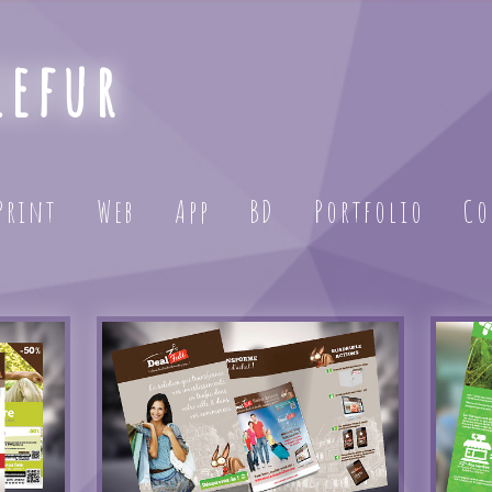
Lefur
Print
Web
App
BD
Portfolio
Co