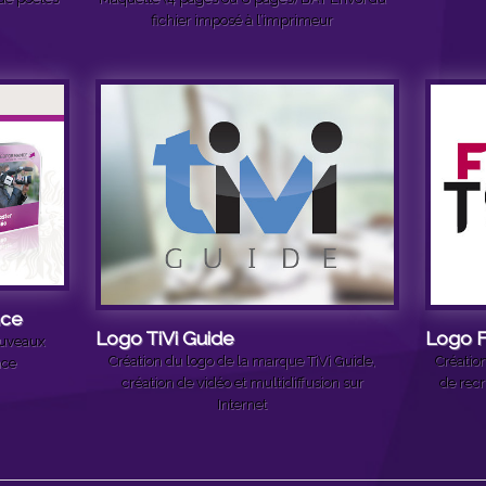
fichier imposé à l’imprimeur
nce
Logo TiVi Guide
Logo F
nouveaux
Création du logo de la marque TiVi Guide,
Créatio
nce
création de vidéo et multidiffusion sur
de recr
Internet