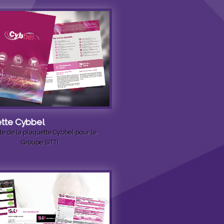
tte Cybbel
te de la plaquette Cybbel pour le
Groupe SITTI