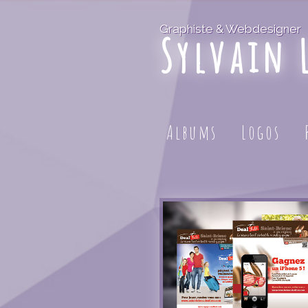
Graphiste & Webdesigner
Sylvain 
Albums
Logos